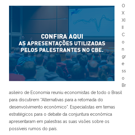
O
X
XI
II
C
o
n
gr
e
ss
o
Br
asileiro de Economia reuniu economistas de todo o Brasil
para discutirem “Alternativas para a retomada do
desenvolvimento econômico”. Especialistas em temas
estratégicos para o debate da conjuntura econômica
apresentaram em palestras as suas visões sobre os
possíveis rumos do país.