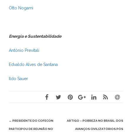
Otto Nogami
Energia e Sustentabilidade
Antônio Previtali
Edvaldo Alves de Santana
Ildo Sauer
Post
←
PRESIDENTE DO COFECON
ARTIGO – POBREZA NO BRASIL: DOS
navigation
PARTICIPOU DE REUNIÃO NO
AVANÇOS CIVILIZATÓRIOS PÓS