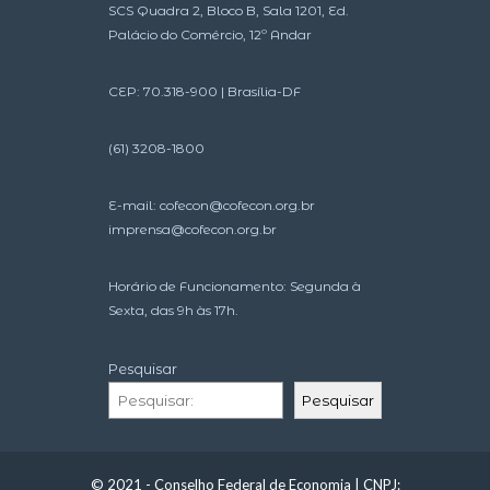
SCS Quadra 2, Bloco B, Sala 1201, Ed.
Palácio do Comércio, 12º Andar
CEP: 70.318-900 | Brasília-DF
(61) 3208-1800
E-mail:
cofecon@cofecon.org.br
imprensa@cofecon.org.br
Horário de Funcionamento: Segunda à
Sexta, das 9h às 17h.
Pesquisar
Pesquisar
© 2021 - Conselho Federal de Economia | CNPJ: