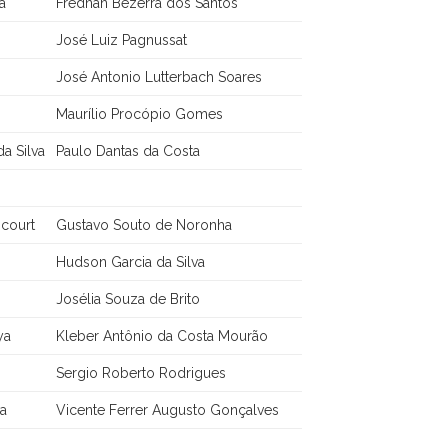
a
Frednan Bezerra dos Santos
José Luiz Pagnussat
José Antonio Lutterbach Soares
Maurílio Procópio Gomes
da Silva
Paulo Dantas da Costa
ncourt
Gustavo Souto de Noronha
Hudson Garcia da Silva
Josélia Souza de Brito
ya
Kleber Antônio da Costa Mourão
Sergio Roberto Rodrigues
va
Vicente Ferrer Augusto Gonçalves