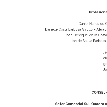
Profission
Daniel Nunes de O
Danielle Costa Barbosa Girotto
–
Atuaç
João Henrique Vieira Cost
Lilian de Souza Barbosa
Be
Hel
Igo
Jo
CONSELH
Setor Comercial Sul, Quadra 0