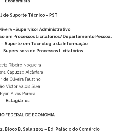
Economista
al de Suporte Técnico – PST
liveira
–
Supervisor Administrativo
ão em Processos Licitatórios/Departamento Pessoal
a
–
Suporte em Tecnologia da Informação
 –
Supervisora de Processos Licitatórios
atriz Ribeiro Nogueira
ena Capuzzo Alcântara
r de Oliveira Faustino
ão Victor Valois Silva
Ryan Alves Pereira
Estagiários
O FEDERAL DE ECONOMIA
2, Bloco B, Sala 1201 – Ed. Palácio do Comércio