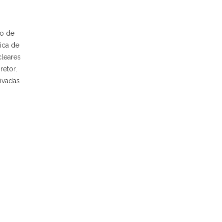
so de
ica de
cleares
retor,
ivadas.