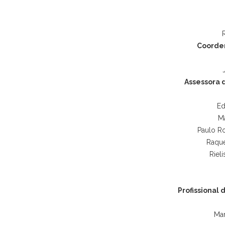
Coorde
Assessora d
Ed
M
Paulo R
Raque
Riel
Profissional 
Mar