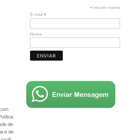
*
indicates required
*
E-mail
Nome
 com
olítica
ade de
ia e de
local,