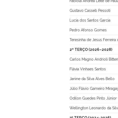
Fabíola Andréa Leite de Paul
Gustavo Casseb Pessoti
Lucia dos Santos Garcia
Pedro Afonso Gomes
Teresinha de Jesus Ferreira 
2º TERÇO (2026–2028)
Carlos Magno Andrioli Bitte
Flávia Vinhaes Santos
Janine da Silva Alves Bello
Júlio Flávio Gameiro Miraga
Odilon Guedes Pinto Júnior
Wellington Leonardo da Sil
3º TERÇO (2024-2026)