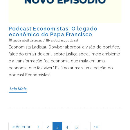
Podcast Economistas: O legado
econômico do Papa Francisco
25 de abril de 2025
notícias
,
podcast
Economista Ladislau Dowbor abordou a visão do pontífice,
falecido em 21 de abril, sobre justiça social, meio ambiente
e a transformação “da economia que mata em uma
economia que faz viver” Está no ar mais uma edição do
podcast Economistas!
Leia Mais
« Anterior
1
2
3
4
5
…
10
Page
Page
Page
Page
Page
Page