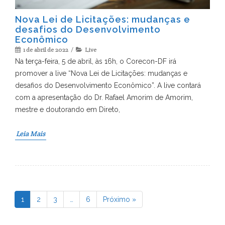
Nova Lei de Licitações: mudanças e
desafios do Desenvolvimento
Econômico
1 de abril de 2022
Live
Na terça-feira, 5 de abril, às 16h, o Corecon-DF irá
promover a live “Nova Lei de Licitações: mudanças e
desafios do Desenvolvimento Econômico”. A live contará
com a apresentação do Dr. Rafael Amorim de Amorim,
mestre e doutorando em Direto,
Leia Mais
1
2
3
…
6
Próximo »
Page
Page
Page
Page