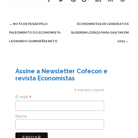
Post
←
NOTA DE PESAR PELO
ECONOMISTAS DE CANDIDATOS
navigation
FALECIMENTO DO ECONOMISTA
SUGEREM LICENÇA PARA GASTAR EM
LEONARDO GUIMARÃES NETO
2023
→
Assine a Newsletter Cofecon e
revista Economistas
*
indicates required
*
E-mail
Nome