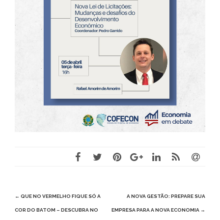
Post
←
QUE NO VERMELHO FIQUE SÓ A
A NOVA GESTÃO: PREPARE SUA
navigation
COR DO BATOM – DESCUBRA NO
EMPRESA PARA A NOVA ECONOMIA
→