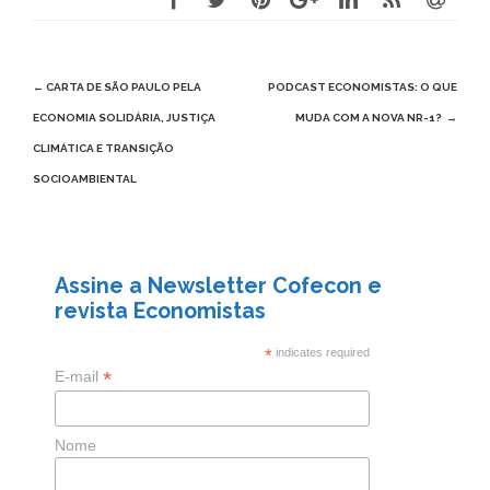
Post
←
CARTA DE SÃO PAULO PELA
PODCAST ECONOMISTAS: O QUE
navigation
ECONOMIA SOLIDÁRIA, JUSTIÇA
MUDA COM A NOVA NR-1?
→
CLIMÁTICA E TRANSIÇÃO
SOCIOAMBIENTAL
Assine a Newsletter Cofecon e
revista Economistas
*
indicates required
*
E-mail
Nome