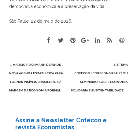
democracia econômica e a preservação da vida.
São Paulo, 22 de maio de 2026.
Post
←
MARCIO POCHMANN DEFENDE
SISTEMA
navigation
NOVA AGENDA ESTATÍSTICA PARA
COFECON/CORECONS REALIZOU
TORNAR VISÍVEIS BRASILEIROS À
SEMINÁRIO SOBRE ECONOMIA
MARGEM DA ECONOMIA FORMAL
SOLIDÁRIA E SUSTENTABILIDADE
→
Assine a Newsletter Cofecon e
revista Economistas