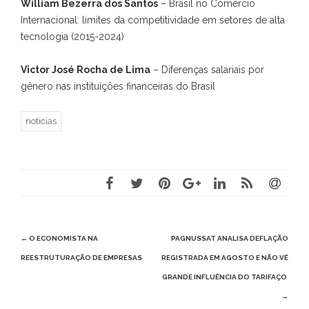
William Bezerra dos Santos
– Brasil no Comércio
Internacional: limites da competitividade em setores de alta
tecnologia (2015-2024)
Victor José Rocha de Lima
– Diferenças salariais por
gênero nas instituições financeiras do Brasil
noticias
Post
←
O ECONOMISTA NA
PAGNUSSAT ANALISA DEFLAÇÃO
navigation
REESTRUTURAÇÃO DE EMPRESAS
REGISTRADA EM AGOSTO E NÃO VÊ
GRANDE INFLUÊNCIA DO TARIFAÇO
→