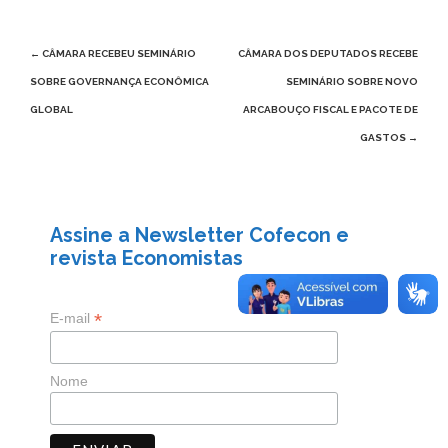
Post
←
CÂMARA RECEBEU SEMINÁRIO
CÂMARA DOS DEPUTADOS RECEBE
navigation
SOBRE GOVERNANÇA ECONÔMICA
SEMINÁRIO SOBRE NOVO
GLOBAL
ARCABOUÇO FISCAL E PACOTE DE
GASTOS
→
Assine a Newsletter Cofecon e
revista Economistas
*
indicates required
*
E-mail
Nome