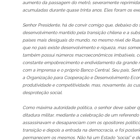
aumento da passagem do metrô, severamente reprimida pel
acumuladas durante quase trinta anos. Eles foram os e
Senhor Presidente, há de convir comigo que, debaixo do
desenvolvimento mantido pela transição chilena e a sub
países mais desiguais do mundo, no mesmo nível de Ruan
que no país existe desenvolvimento e riqueza, mas somen
também possui números macroeconômicos imbatíveis, c
constante empobrecimento e endividamento da grande mai
com a imprensa e o próprio Banco Central. Seu país, Sen
a Organização para Cooperação e Desenvolvimento Econô
produtividade e competitividade, mas, novamente, às cus
desproteção social.
Como máxima autoridade política, o senhor deve saber q
ditadura militar, mediante a celebração de um referendo
assassinavam e desapareciam com os opositores políticos.
transição e depois a entrada na democracia, e foi poste
permanecem os mesmos. Não há um Estado “social” e democ