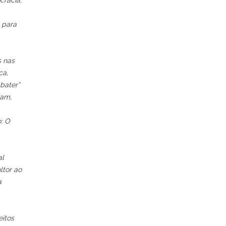
cracia,
 para
s nas
ca,
bater”
ram,
o: O
al
ltor ao
a
eitos