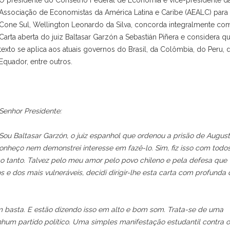
O presidente do Conselho Federal de Economia e vice-presidente d
Associação de Economistas da América Latina e Caribe (AEALC) para
Cone Sul, Wellington Leonardo da Silva, concorda integralmente co
Carta aberta do juiz Baltasar Garzón a Sebastián Piñera e considera q
texto se aplica aos atuais governos do Brasil, da Colômbia, do Peru, 
Equador, entre outros.
Senhor Presidente:
Sou Baltasar Garzón, o juiz espanhol que ordenou a prisão de Augus
nheço nem demonstrei interesse em fazê-lo. Sim, fiz isso com todo
o tanto. Talvez pelo meu amor pelo povo chileno e pela defesa que
s e dos mais vulneráveis, decidi dirigir-lhe esta carta com profunda 
am basta. E estão dizendo isso em alto e bom som. Trata-se de uma
nhum partido político. Uma simples manifestação estudantil contra o