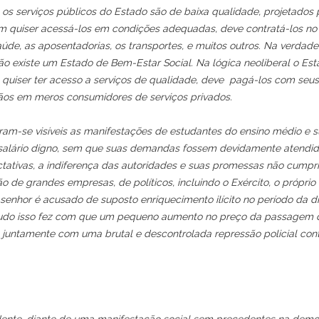
es, os serviços públicos do Estado são de baixa qualidade, projetados
m quiser acessá-los em condições adequadas, deve contratá-los no
, as aposentadorias, os transportes, e muitos outros. Na verdade
ão existe um Estado de Bem-Estar Social. Na lógica neoliberal o Es
 quiser ter acesso a serviços de qualidade, deve pagá-los com seus
dãos em meros consumidores de serviços privados.
aram-se visíveis as manifestações de estudantes do ensino médio e su
salário digno, sem que suas demandas fossem devidamente atendid
tativas, a indiferença das autoridades e suas promessas não cumpri
 de grandes empresas, de políticos, incluindo o Exército, o próprio
 senhor é acusado de suposto enriquecimento ilícito no período da d
s. Tudo isso fez com que um pequeno aumento no preço da passagem 
 juntamente com uma brutal e descontrolada repressão policial cont