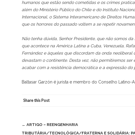
humanos que estão sendo cometidas e os crimes praticad
além do Ministério Público do Chile e do Instituto Naciona
Internacional, o Sistema Interamericano de Direitos Huma
que os horrores do passado voltem a se repetir novament
Não tenha dúvida, Senhor Presidente, que não somos da 
que acontece na América Latina a Cuba, Venezuela, Rafael
Fernández e àqueles que discordam da onda neoliberal 
devastam o continente. Desta vez, não permitiremos se
acabar com a resistência democrática e a expressão do 
Baltasar Garzón é jurista e membro do Conselho Latino-
Share this Post
Post
←
ARTIGO – REENGENHARIA
TRIBUTÁRIA/TECNOLÓGICA/FRATERNA E SOLIDÁRIA: P
navigation