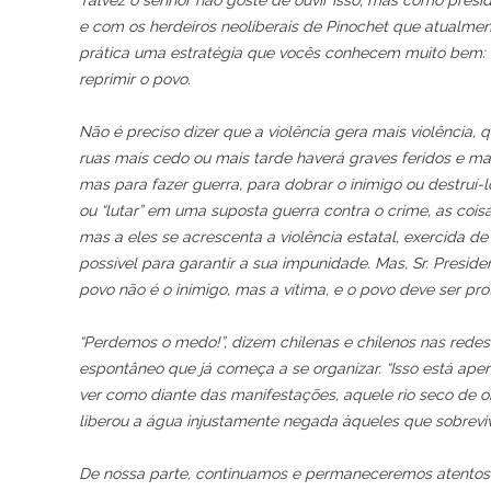
Talvez o senhor não goste de ouvir isso, mas como pres
e com os herdeiros neoliberais de Pinochet que atualme
prática uma estratégia que vocês conhecem muito bem: r
reprimir o povo.
Não é preciso dizer que a violência gera mais violência
ruas mais cedo ou mais tarde haverá graves feridos e mai
mas para fazer guerra, para dobrar o inimigo ou destruí
ou “lutar” em uma suposta guerra contra o crime, as cois
mas a eles se acrescenta a violência estatal, exercida d
possível para garantir a sua impunidade. Mas, Sr. Preside
povo não é o inimigo, mas a vítima, e o povo deve ser p
“Perdemos o medo!”, dizem chilenas e chilenos nas redes 
espontâneo que já começa a se organizar. “Isso está apen
ver como diante das manifestações, aquele rio seco de 
liberou a água injustamente negada àqueles que sobreviv
De nossa parte, continuamos e permaneceremos atentos a