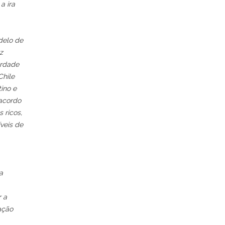
a ira
delo de
z
erdade
Chile
ino e
 acordo
 ricos,
veis de
a
r a
ação