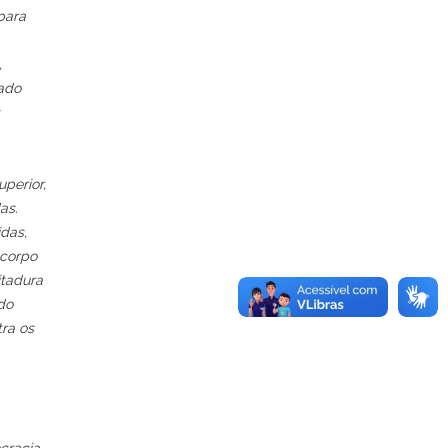
 para
,
tado
perior,
as.
das,
 corpo
itadura
do
ra os