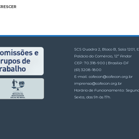
CRESCER
SCS Quadra 2, Bloco B, Sala 1201, E
Palácio do Comércio, 12º Andar
CEP: 70.318-900 | Brasília-DF
(61) 3208-1800
E-mail:
cofecon@cofecon.org.br
imprensa@cofecon.org.br
Horário de Funcionamento: Segun
Sexta, das 9h às 17h.