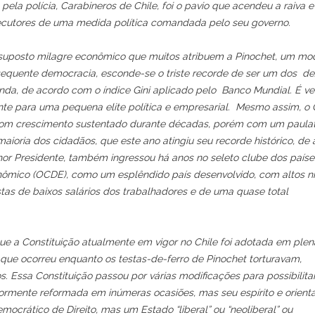
a polícia, Carabineros de Chile, foi o pavio que acendeu a raiva e 
xecutores de uma medida política comandada pelo seu governo.
 suposto milagre econômico que muitos atribuem a Pinochet, um mo
sequente democracia, esconde-se o triste recorde de ser um dos de
da, de acordo com o índice Gini aplicado pelo Banco Mundial. É v
te para uma pequena elite política e empresarial. Mesmo assim, o 
om crescimento sustentado durante décadas, porém com um paulat
oria dos cidadãos, que este ano atingiu seu recorde histórico, de
hor Presidente, também ingressou há anos no seleto clube dos países
mico (OCDE), como um esplêndido país desenvolvido, com altos ní
tas de baixos salários dos trabalhadores e de uma quase total
ue a Constituição atualmente em vigor no Chile foi adotada em plen
 que ocorreu enquanto os testas-de-ferro de Pinochet torturavam,
 Essa Constituição passou por várias modificações para possibilita
riormente reformada em inúmeras ocasiões, mas seu espírito e orient
rático de Direito, mas um Estado “liberal” ou “neoliberal” ou