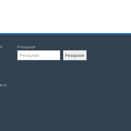
d.
Pesquisar
Pesquisar
da à