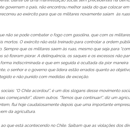
idente, diante de uma manifestação social sem precedentes na demo
nte governam o país, não encontrou melhor saída do que colocar em
ecorreu ao exército para que os militares novamente saiam às ruas
, que não se pode combater o fogo com gasolina, que com os militare
s mortos. O exército não está treinado para controlar a ordem públi
-lo. Sempre que os militares saem às ruas, mesmo que seja para “com
as só fizeram piorar. A delinquência, os saques e os excessos não pa
e forma indiscriminada e que em seguida é ocultada da pior maneira
nte, o senhor e o governo que lidera estão errados quanto ao objetiv
rotegido e não punido com medidas de exceção.
sociais: “O Chile acordou!”, é um dos slogans desse movimento soci
as começando!”, dizem outros. “Temos que continuar!”, diz um agricu
ontem, flui hoje caudalosamente depois que uma importante empres
em da agricultura.
o que está acontecendo no Chile. Saibam que as violações dos dir