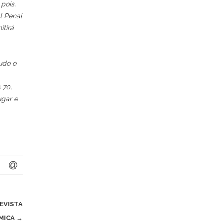
pois,
l Penal
itirá
udo o
 70,
ugar e
EVISTA
MICA
→