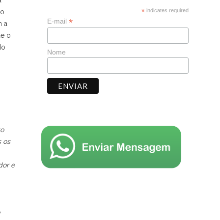
a
*
indicates required
 o
*
E-mail
m a
ue o
do
Nome
to
s os
dor e