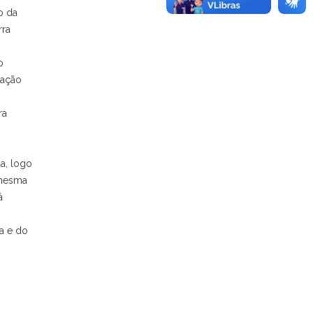
o da
rra
o
ração
ra
a, logo
 mesma
á
a e do