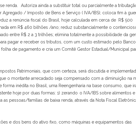
 renda. Autoriza ainda a substituir total ou parcialmente a tributaçã
or Agregado / Imposto de Bens e Serviço ( IVA/IBS); coloca fim à gue
reduz a renúncia fiscal do Brasil, hoje calculada em cerca de R$ 500
timada em R$ 460 bilhões /ano; reduz substancialmente o contencios
ado entre R$ 2 a 3 trilhões; elimina totalmente a possibilidade da ge
a para pagar e receber os tributos, com um custo estimado pelo Banco
 folha de pagamento e cria um Comitê Gestor Estadual/Municipal pa
postos Patrimoniais, que com certeza, será discutida e implementad
e que o montante arrecadado seja compensado com a diminuição na
forma inédita no Brasil, uma Reengenharia na base consumo, que ir
tente hoje por duas formas: 1) zerando o IVA/IBS sobre alimentos e
s pessoas/famílias de baixa renda, através da Nota Fiscal Eletrônic
ções e dos bens do ativo fixo, como máquinas e equipamentos das