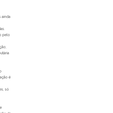
 ainda
as.
o pelo
ção;
utária
o
tação é
es, só
 e