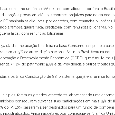
ase consumo um único IVA destino com alíquota por fora, o Brasil 
 As distorções provocam até hoje enormes prejuízos para nossa econo
, a RF manipula as alíquotas, por decretos, com renúncias bilionárias.
ndo a famosa guerra fiscal predatória, com renúncias bilionárias. No I
rra fiscal, com renúncias bilionárias.
e 54,4% da arrecadação brasileira na base Consumo, enquanto a base
a com 20,3% da arrecadação nacional. Assim o Brasil ficou na cont
ooperação e Desenvolvimento Econômico (OCDE), que é muito mais ju
enda 34,1%, do patrimônio 5,5% e da Previdência e outros tributos 
s a partir da Constituição de 88, o sistema que já era ruim se torno
 Municípios, foram os grandes vencedores, abocanhando uma enorme
unicípios conseguiram elevar as suas participações em mais 15% do I
57% do IPI, 10% passaram a ser destinados para um fundo de compen
industrializados. Ainda naquela época, conseguiu-se “tirar” da Uniã