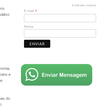
*
indicates required
rio
*
E-mail
ndatos
Nome
onomia,
 bens e
e,
cias do
0