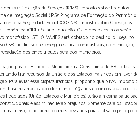
cadorias e Prestação de Serviços (ICMS); Imposto sobre Produtos
ograma de Integração Social ( PIS); Programa de Formação do Patrimôni
nciamento da Seguridade Social (COFINS); Imposto sobre Operações
io Econômico (CIDE); Salário Educação. Os impostos extintos serão
vo monofásico (ISE). O IVA/IBS será cobrado no destino, ou seja, no
 (ISE) incidirá sobre: energia elétrica, combustíveis, comunicação,
 arrecadação dos cinco tributos será dos municípios.
dação para os Estados e Municípios na Constituinte de 88, todas as
 tentando tirar recursos da União e dos Estados mais ricos em favor d
ão. Para evitar essa disputa fratricida, proponho que o IVA, Imposto 
 com base na arrecadação dos últimos 03 anos e com os seus coefici
tes Federados (União, Estados e Municípios) terão a mesma participa
as constitucionais e assim, não terão prejuízos. Somente para os Estado
rá uma transição adicional de mais dez anos para efetivar o princípio