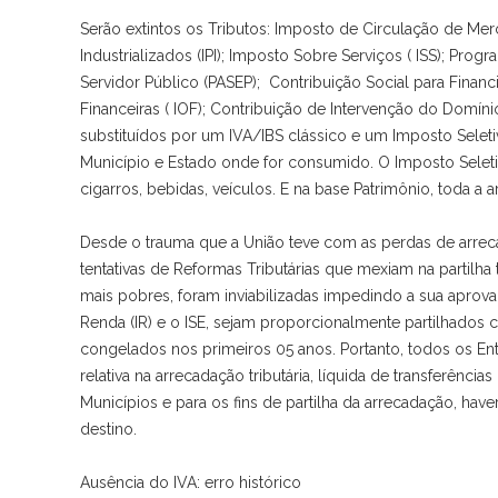
Serão extintos os Tributos: Imposto de Circulação de Mer
Industrializados (IPI); Imposto Sobre Serviços ( ISS); Pr
Servidor Público (PASEP); Contribuição Social para Fina
Financeiras ( IOF); Contribuição de Intervenção do Domín
substituídos por um IVA/IBS clássico e um Imposto Seleti
Município e Estado onde for consumido. O Imposto Seletivo
cigarros, bebidas, veículos. E na base Patrimônio, toda a
Desde o trauma que a União teve com as perdas de arreca
tentativas de Reformas Tributárias que mexiam na partilha
mais pobres, foram inviabilizadas impedindo a sua aprovaç
Renda (IR) e o ISE, sejam proporcionalmente partilhados
congelados nos primeiros 05 anos. Portanto, todos os En
relativa na arrecadação tributária, líquida de transferênci
Municípios e para os fins de partilha da arrecadação, have
destino.
Ausência do IVA: erro histórico