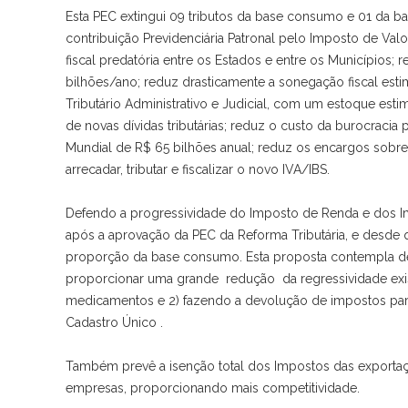
Esta PEC extingui 09 tributos da base consumo e 01 da base
contribuição Previdenciária Patronal pelo Imposto de Val
fiscal predatória entre os Estados e entre os Municípios; 
bilhões/ano; reduz drasticamente a sonegação fiscal es
Tributário Administrativo e Judicial, com um estoque estim
de novas dívidas tributárias; reduz o custo da burocraci
Mundial de R$ 65 bilhões anual; reduz os encargos sobre
arrecadar, tributar e fiscalizar o novo IVA/IBS.
Defendo a progressividade do Imposto de Renda e dos Im
após a aprovação da PEC da Reforma Tributária, e desd
proporção da base consumo. Esta proposta contempla de 
proporcionar uma grande redução da regressividade exis
medicamentos e 2) fazendo a devolução de impostos para a
Cadastro Único .
Também prevê a isenção total dos Impostos das exporta
empresas, proporcionando mais competitividade.