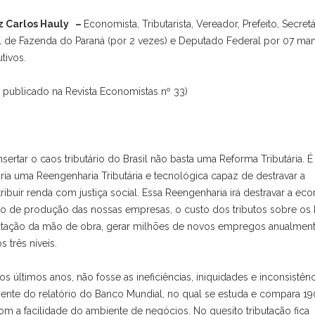
iz Carlos Hauly –
Economista, Tributarista, Vereador, Prefeito, Secretá
l de Fazenda do Paraná (por 2 vezes) e Deputado Federal por 07 ma
tivos.
go publicado na Revista Economistas nº 33)
sertar o caos tributário do Brasil não basta uma Reforma Tributária. É
ria uma Reengenharia Tributária e tecnológica capaz de destravar a
ribuir renda com justiça social. Essa Reengenharia irá destravar a ec
custo de produção das nossas empresas, o custo dos tributos sobre os
atação da mão de obra, gerar milhões de novos empregos anualment
s três níveis.
s últimos anos, não fosse as ineficiências, iniquidades e inconsistên
amente do relatório do Banco Mundial, no qual se estuda e compara 19
com a facilidade do ambiente de negócios. No quesito tributação fica