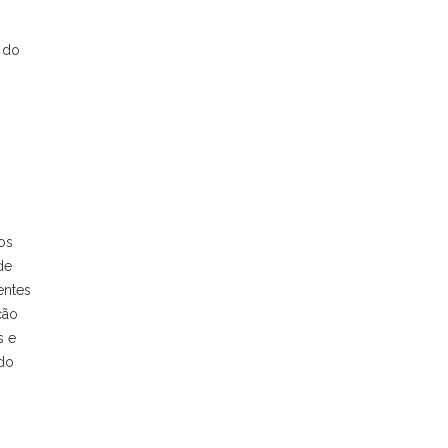
o do
os
de
entes
ção
s e
 do