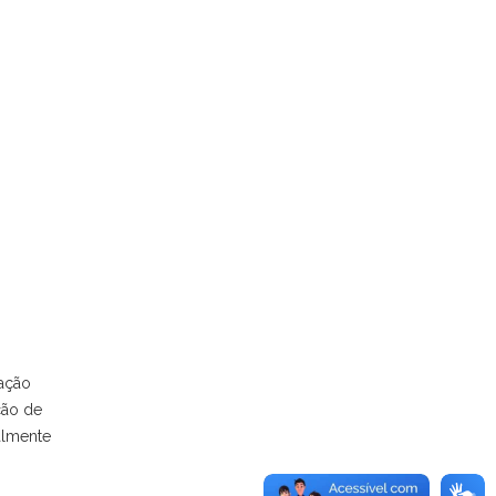
pação
ção de
almente