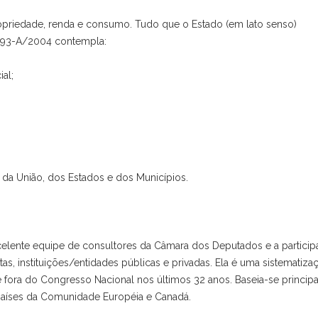
 propriedade, renda e consumo. Tudo que o Estado (em lato senso)
EC 293-A/2004 contempla:
cial;
ha da União, dos Estados e dos Municípios.
celente equipe de consultores da Câmara dos Deputados e a partici
stas, instituições/entidades públicas e privadas. Ela é uma sistematiza
e fora do Congresso Nacional nos últimos 32 anos. Baseia-se princip
s países da Comunidade Européia e Canadá.