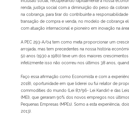
inclusao social, recuperando rapidamente a nossa economia
renda, justiça social com a diminuição do peso da cobran
na cobrança, para tirar do contribuinte a responsabilida
transação de compra e venda, no modelo de cobrança el
com atuação internacional e pioneiro em inovação na áre
A PEC 293-A/04 tem como meta proporcionar um crescim
arrojada, mas tem precedentes na nossa história econômic
50 anos (1930 a 1980) teve um dos maiores crescimento
infelizmente isso não ocorreu nos últimos 38 anos, qu
Faço essa afirmação como Economista e com a experiênci
2018), oportunidade em que liderei ou fui relator de pr
commodities do mundo (Lei 87/96- Lei Kandir) e das Lei
(MEI), que geraram 90% dos novos empregos nos últimos 
Pequenas Empresas (MPEs). Somo a esta experiência, dois 
2013).