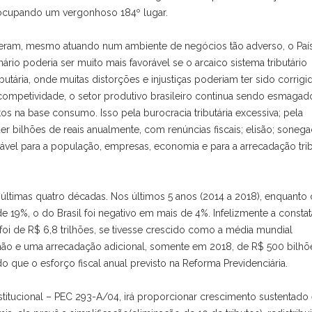
, ocupando um vergonhoso 184º lugar.
ram, mesmo atuando num ambiente de negócios tão adverso, o País
io poderia ser muito mais favorável se o arcaico sistema tributário
utária, onde muitas distorções e injustiças poderiam ter sido corrigid
mpetividade, o setor produtivo brasileiro continua sendo esmagad
s na base consumo. Isso pela burocracia tributária excessiva; pela
er bilhões de reais anualmente, com renúncias fiscais; elisão; sonega
ável para a população, empresas, economia e para a arrecadação trib
últimas quatro décadas. Nos últimos 5 anos (2014 a 2018), enquanto 
19%, o do Brasil foi negativo em mais de 4%. Infelizmente a consta
foi de R$ 6,8 trilhões, se tivesse crescido como a média mundial
lhão e uma arrecadação adicional, somente em 2018, de R$ 500 bilhõ
o que o esforço fiscal anual previsto na Reforma Previdenciária.
titucional – PEC 293-A/04, irá proporcionar crescimento sustentado