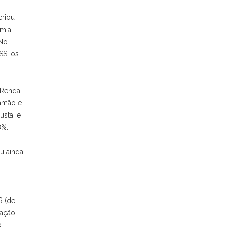
criou
mia,
 No
SS, os
 Renda
ramão e
sta, e
28%.
u ainda
R (de
sação
o