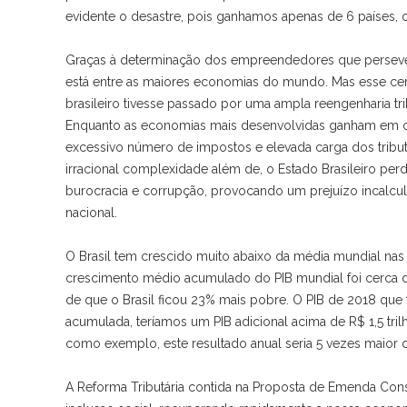
evidente o desastre, pois ganhamos apenas de 6 países
Graças à determinação dos empreendedores que perseve
está entre as maiores economias do mundo. Mas esse cenár
brasileiro tivesse passado por uma ampla reengenharia trib
Enquanto as economias mais desenvolvidas ganham em co
excessivo número de impostos e elevada carga dos tributo
irracional complexidade além de, o Estado Brasileiro perd
burocracia e corrupção, provocando um prejuízo incalcul
nacional.
O Brasil tem crescido muito abaixo da média mundial nas 
crescimento médio acumulado do PIB mundial foi cerca de 
de que o Brasil ficou 23% mais pobre. O PIB de 2018 que 
acumulada, teríamos um PIB adicional acima de R$ 1,5 tri
como exemplo, este resultado anual seria 5 vezes maior d
A Reforma Tributária contida na Proposta de Emenda Cons