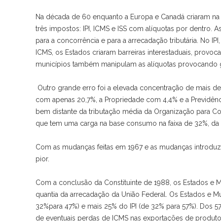
Na década de 60 enquanto a Europa e Canadá criaram na b
três impostos: IPI, ICMS e ISS com alíquotas por dentro.
para a concorrência e para a arrecadação tributária. No IPI
ICMS, os Estados criaram barreiras interestaduais, provoca
municípios também manipulam as alíquotas provocando gue
Outro grande erro foi a elevada concentração de mais d
com apenas 20,7%, a Propriedade com 4,4% e a Previdênci
bem distante da tributação média da Organização para C
que tem uma carga na base consumo na faixa de 32%, da r
Com as mudanças feitas em 1967 e as mudanças introduzida
pior.
Com a conclusão da Constituinte de 1988, os Estados e
quantia da arrecadação da União Federal. Os Estados e M
32%para 47%) e mais 25% do IPI (de 32% para 57%). Dos 
de eventuais perdas de ICMS nas exportações de produtos 