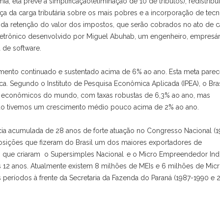
, ela prevê a simplificação(eliminação de 10 de tributos), redistribu
ça da carga tributária sobre os mais pobres e a incorporação de tec
de da retenção do valor dos impostos, que serão cobrados no ato de 
etrônico desenvolvido por Miguel Abuhab, um engenheiro, empresár
a de software.
ento continuado e sustentado acima de 6% ao ano. Esta meta parec
a. Segundo o Instituto de Pesquisa Econômica Aplicada (IPEA), o Bras
s econômicos do mundo, com taxas robustas de 6,3% ao ano, mas
ando tivemos um crescimento médio pouco acima de 2% ao ano.
a acumulada de 28 anos de forte atuação no Congresso Nacional (1
oposições que fizeram do Brasil um dos maiores exportadores de
s que criaram o Supersimples Nacional e o Micro Empreendedor Indi
12 anos. Atualmente existem 8 milhões de MEIs e 6 milhões de Micr
períodos à frente da Secretaria da Fazenda do Paraná (1987-1990 e 