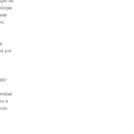
ição da
nologia
cada
io
e
il por
991-
vidual
os e
2011-