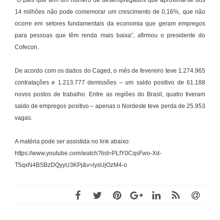
“O país que tem um número de desempregados que aproxima-se dos
14 milhões não pode comemorar um crescimento de 0,16%, que não
ocorre em setores fundamentais da economia que geram empregos
para pessoas que têm renda mais baixa”, afirmou o presidente do
Cofecon.
De acordo com os dados do Caged, o mês de fevereiro teve 1.274.965
contratações e 1.213.777 demissões – um saldo positivo de 61.188
novos postos de trabalho. Entre as regiões do Brasil, quatro tiveram
saldo de empregos positivo – apenas o Nordeste teve perda de 25.953
vagas.
A matéria pode ser assistida no link abaixo:
https://www.youtube.com/watch?list=PLfY0CqsFwo-Xd-
T5qxN4BSBzDQyyU3KPj&v=lysUjOzM4-o