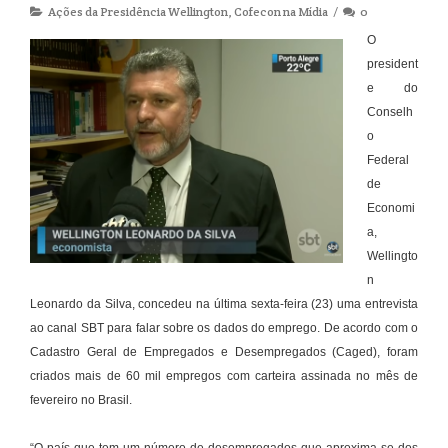
Ações da Presidência Wellington
,
Cofecon na Mídia
0
O
president
e do
Conselh
o
Federal
de
Economi
a,
Wellingto
n
Leonardo da Silva, concedeu na última sexta-feira (23) uma entrevista
ao canal SBT para falar sobre os dados do emprego. De acordo com o
Cadastro Geral de Empregados e Desempregados (Caged), foram
criados mais de 60 mil empregos com carteira assinada no mês de
fevereiro no Brasil.