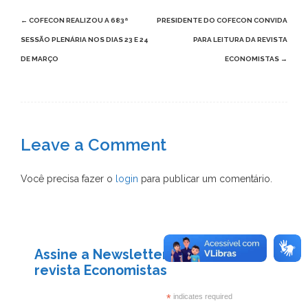
Post
←
COFECON REALIZOU A 683ª
PRESIDENTE DO COFECON CONVIDA
navigation
SESSÃO PLENÁRIA NOS DIAS 23 E 24
PARA LEITURA DA REVISTA
DE MARÇO
ECONOMISTAS
→
Leave a
Comment
Você precisa fazer o
login
para publicar um comentário.
Assine a Newsletter Cofecon e
revista Economistas
*
indicates required