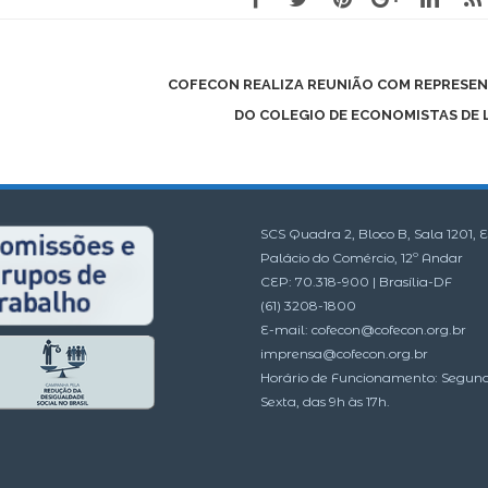
COFECON REALIZA REUNIÃO COM REPRESE
DO COLEGIO DE ECONOMISTAS DE
SCS Quadra 2, Bloco B, Sala 1201, E
Palácio do Comércio, 12º Andar
CEP: 70.318-900 | Brasília-DF
(61) 3208-1800
E-mail:
cofecon@cofecon.org.br
imprensa@cofecon.org.br
Horário de Funcionamento: Segun
Sexta, das 9h às 17h.