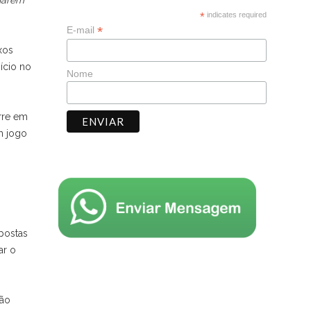
inarem
*
indicates required
*
E-mail
xos
ício no
Nome
rre em
m jogo
spostas
ar o
rão