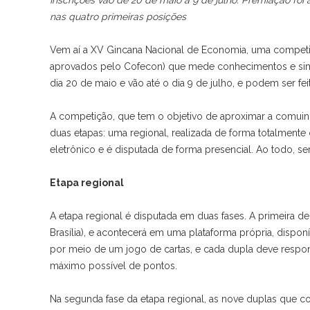
Inscrições vão de 20 de maio a 9 de julho. Premiação foi
nas quatro primeiras posições
Vem aí a XV Gincana Nacional de Economia, uma competi
aprovados pelo Cofecon) que mede conhecimentos e simula
dia 20 de maio e vão até o dia 9 de julho, e podem ser f
A competição, que tem o objetivo de aproximar a comui
duas etapas: uma regional, realizada de forma totalmente
eletrônico e é disputada de forma presencial. Ao todo, s
Etapa regional
A etapa regional é disputada em duas fases. A primeira dela
Brasília), e acontecerá em uma plataforma própria, dispon
por meio de um jogo de cartas, e cada dupla deve respon
máximo possível de pontos.
Na segunda fase da etapa regional, as nove duplas que 