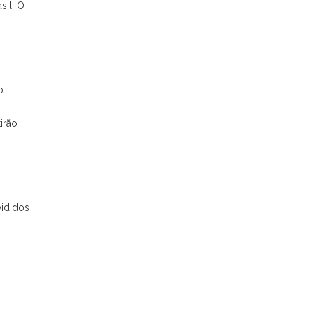
sil. O
o
irão
vididos