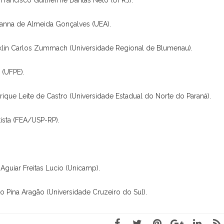
e Francisco Guilherme Dantas Neto (UFRJ).
vanna de Almeida Gonçalves (UEA).
nklin Carlos Zummach (Universidade Regional de Blumenau).
 (UFPE).
nrique Leite de Castro (Universidade Estadual do Norte do Paraná).
tista (FEA/USP-RP).
Aguiar Freitas Lucio (Unicamp).
o Pina Aragão (Universidade Cruzeiro do Sul).