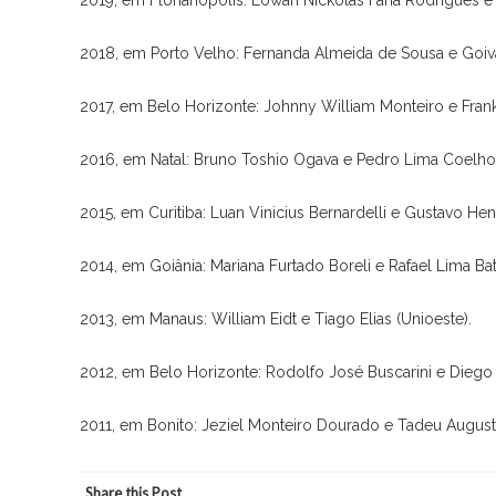
2019, em Florianópolis: Lowan Nickolas Faria Rodrigues 
2018, em Porto Velho: Fernanda Almeida de Sousa e Goi
2017, em Belo Horizonte: Johnny William Monteiro e Fra
2016, em Natal: Bruno Toshio Ogava e Pedro Lima Coelho
2015, em Curitiba: Luan Vinicius Bernardelli e Gustavo He
2014, em Goiânia: Mariana Furtado Boreli e Rafael Lima Ba
2013, em Manaus: William Eidt e Tiago Elias (Unioeste).
2012, em Belo Horizonte: Rodolfo José Buscarini e Diego 
2011, em Bonito: Jeziel Monteiro Dourado e Tadeu August
Share this Post