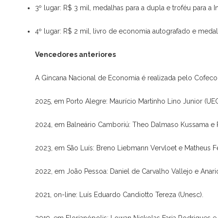
3º lugar: R$ 3 mil, medalhas para a dupla e troféu para a I
4º lugar: R$ 2 mil, livro de economia autografado e meda
Vencedores anteriores
A Gincana Nacional de Economia é realizada pelo Cofeco
2025, em Porto Alegre: Maurício Martinho Lino Junior (UE
2024, em Balneário Camboriú: Theo Dalmaso Kussama e
2023, em São Luís: Breno Liebmann Vervloet e Matheus Fe
2022, em João Pessoa: Daniel de Carvalho Vallejo e Anar
2021, on-line: Luís Eduardo Candiotto Tereza (Unesc).