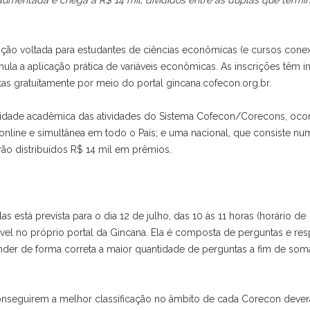
 aumentada e chega a R$ 14 mil, divididos entre as duplas que term
ção voltada para estudantes de ciências econômicas (e cursos cone
 a aplicação prática de variáveis econômicas. As inscrições têm in
eitas gratuitamente por meio do portal gincana.cofecon.org.br.
nidade acadêmica das atividades do Sistema Cofecon/Corecons, oco
 online e simultânea em todo o País; e uma nacional, que consiste nu
erão distribuídos R$ 14 mil em prêmios.
s está prevista para o dia 12 de julho, das 10 às 11 horas (horário de
ível no próprio portal da Gincana. Ela é composta de perguntas e re
der de forma correta a maior quantidade de perguntas a fim de som
conseguirem a melhor classificação no âmbito de cada Corecon deve