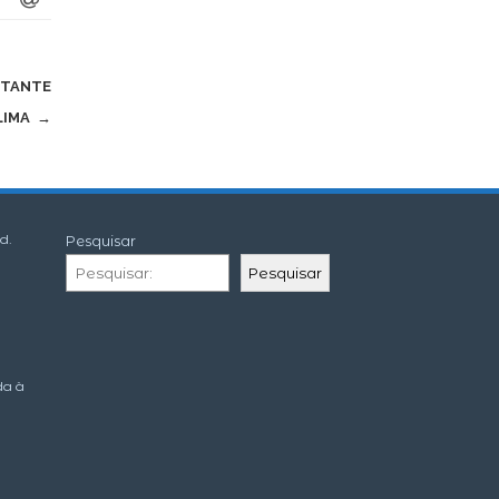
NTANTE
 LIMA
→
d.
Pesquisar
Pesquisar
da à