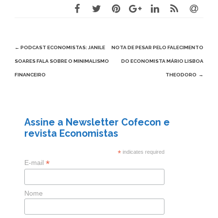
Post
←
PODCAST ECONOMISTAS: JANILE
NOTA DE PESAR PELO FALECIMENTO
navigation
SOARES FALA SOBRE O MINIMALISMO
DO ECONOMISTA MÁRIO LISBOA
FINANCEIRO
THEODORO
→
Assine a Newsletter Cofecon e
revista Economistas
*
indicates required
*
E-mail
Nome