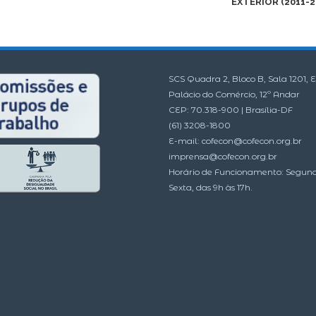
EXTERIOR (2011-2
SCS Quadra 2, Bloco B, Sala 1201, E
Palácio do Comércio, 12º Andar
CEP: 70.318-900 | Brasília-DF
(61) 3208-1800
E-mail:
cofecon@cofecon.org.br
imprensa@cofecon.org.br
Horário de Funcionamento: Segun
Sexta, das 9h às 17h.