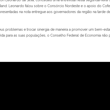
n Leonardo da Silva, concedeu uma entrevista nesta segunda-feira (
a Band. Leonardo falou sobre o Consórcio Nordeste e o apoio do Cof
apresentadas na nota entregue aos governadores da região na tarde d
seus problemas e trocar sinergia de maneira a promover um bem-esta
 vida para as suas populações, o Conselho Federal de Economia não 