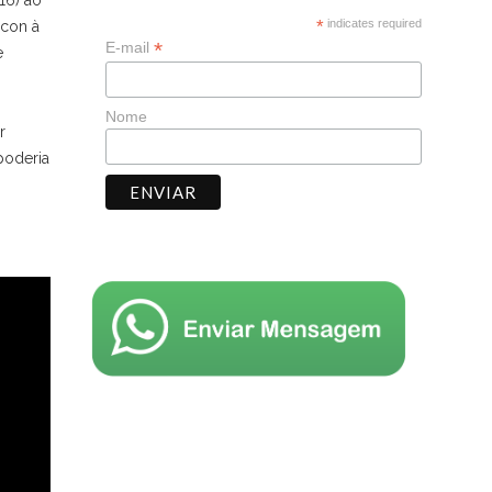
16) ao
*
indicates required
econ à
*
E-mail
e
Nome
r
poderia