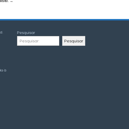
018).
→
d.
Pesquisar
Pesquisar
da à