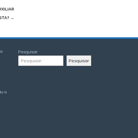
XILIAR
STA?
→
d.
Pesquisar
Pesquisar
da à