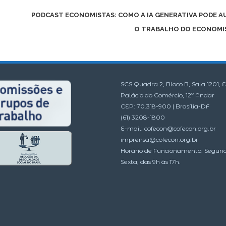
PODCAST ECONOMISTAS: COMO A IA GENERATIVA PODE AU
O TRABALHO DO ECONOMI
SCS Quadra 2, Bloco B, Sala 1201, E
Palácio do Comércio, 12º Andar
CEP: 70.318-900 | Brasília-DF
(61) 3208-1800
E-mail:
cofecon@cofecon.org.br
imprensa@cofecon.org.br
Horário de Funcionamento: Segun
Sexta, das 9h às 17h.