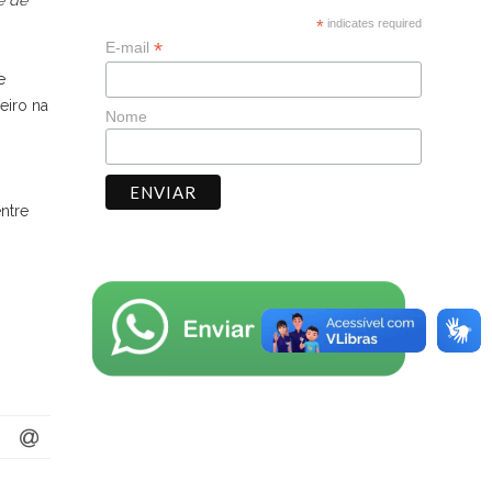
e de
*
indicates required
*
E-mail
e
eiro na
Nome
entre