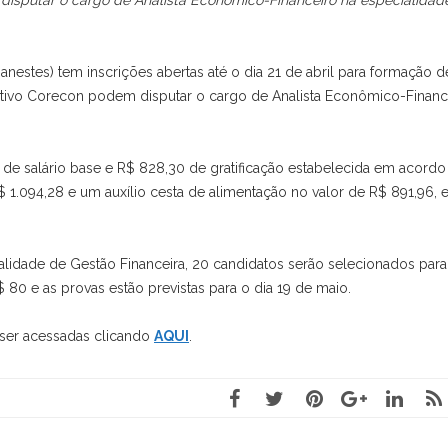
isputar o cargo de Analista Econômico-Financeiro na especialidad
nestes) tem inscrições abertas até o dia 21 de abril para formação d
ctivo Corecon podem disputar o cargo de Analista Econômico-Financ
0 de salário base e R$ 828,30 de gratificação estabelecida em acordo
R$ 1.094,28 e um auxílio cesta de alimentação no valor de R$ 891,96, 
alidade de Gestão Financeira, 20 candidatos serão selecionados para
 80 e as provas estão previstas para o dia 19 de maio.
ser acessadas clicando
AQUI
.