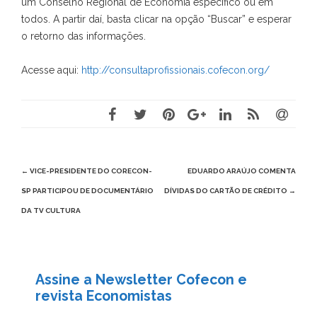
um Conselho Regional de Economia específico ou em
todos. A partir daí, basta clicar na opção “Buscar” e esperar
o retorno das informações.
Acesse aqui:
http://consultaprofissionais.cofecon.org/
Post
←
VICE-PRESIDENTE DO CORECON-
EDUARDO ARAÚJO COMENTA
navigation
SP PARTICIPOU DE DOCUMENTÁRIO
DÍVIDAS DO CARTÃO DE CRÉDITO
→
DA TV CULTURA
Assine a Newsletter Cofecon e
revista Economistas