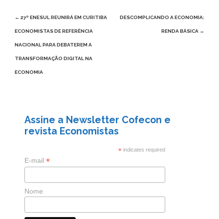
Post
←
27º ENESUL REUNIRÁ EM CURITIBA
DESCOMPLICANDO A ECONOMIA:
navigation
ECONOMISTAS DE REFERÊNCIA
RENDA BÁSICA
→
NACIONAL PARA DEBATEREM A
TRANSFORMAÇÃO DIGITAL NA
ECONOMIA
Assine a Newsletter Cofecon e
revista Economistas
*
indicates required
*
E-mail
Nome