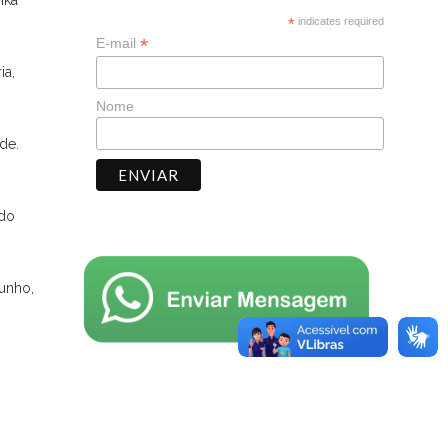
ika
*
indicates required
*
E-mail
ia,
Nome
de.
 do
junho,