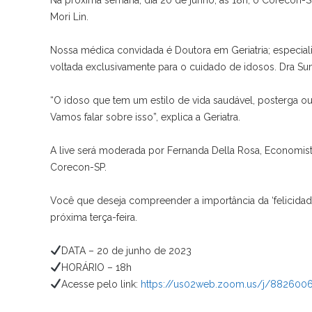
Na próxima semana, dia 20 de junho, às 18h, o Corecon-SP
Mori Lin.
Nossa médica convidada é Doutora em Geriatria; especiali
voltada exclusivamente para o cuidado de idosos. Dra Su
“O idoso que tem um estilo de vida saudável, posterga o
Vamos falar sobre isso”, explica a Geriatra.
A live será moderada por Fernanda Della Rosa, Economi
Corecon-SP.
Você que deseja compreender a importância da ‘felicidade
próxima terça-feira.
DATA – 20 de junho de 2023
HORÁRIO – 18h
Acesse pelo link:
https://us02web.zoom.us/j/8826