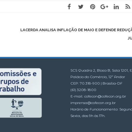
LACERDA ANALISA INFLAÇÃO DE MAIO E DEFENDE REDUÇ
J
SCS Quadra 2, Bloco B, Sala 1201, E
Palácio do Comércio, 12º Andar
CEP: 70.318-900 | Brasília-DF
(61) 3208-1800
E-mail:
cofecon@cofecon.org.br
imprensa@cofecon.org.br
Horário de Funcionamento: Segun
Sexta, das 9h às 17h.