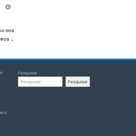
ÃO DOS
UROS
→
d.
Pesquisar
Pesquisar
da à