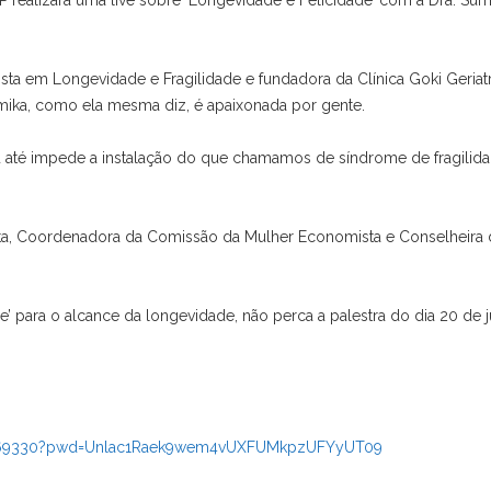
 realizará uma live sobre ‘Longevidade e Felicidade’ com a Dra. Sum
sta em Longevidade e Fragilidade e fundadora da Clínica Goki Geriatr
mika, como ela mesma diz, é apaixonada por gente.
u até impede a instalação do que chamamos de síndrome de fragilida
sta, Coordenadora da Comissão da Mulher Economista e Conselheira
’ para o alcance da longevidade, não perca a palestra do dia 20 de 
0069330?pwd=Unlac1Raek9wem4vUXFUMkpzUFYyUT09