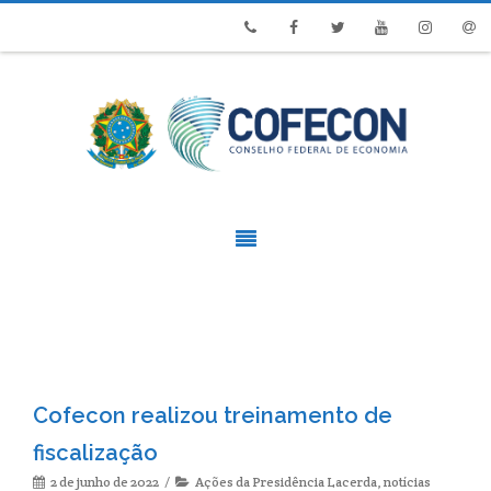
Phone
Facebook
Twitter
Youtube
Instagram
Emai
Cofecon realizou treinamento de
fiscalização
2 de junho de 2022
Ações da Presidência Lacerda
,
notícias