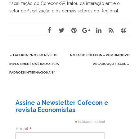
fiscalização do Corecon-SP, tratou da interação entre o
setor de fiscalização e os demais setores do Regional.
Post
←
LACERDA: “NOSSO NÍVEL DE
NOTA DO COFECON – POR UM NOVO
navigation
INVESTIMENTOS É BAIXO PARA
ARCABOUÇO FISCAL
→
PADRÕES INTERNACIONAIS”
Assine a Newsletter Cofecon e
revista Economistas
*
indicates required
*
E-mail