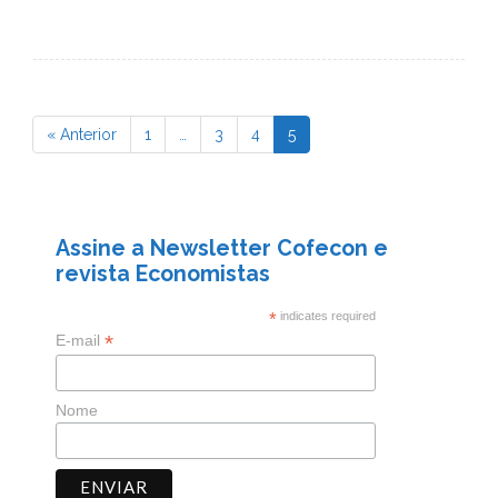
« Anterior
1
…
3
4
5
Page
Page
Page
Page
Assine a Newsletter Cofecon e
revista Economistas
*
indicates required
*
E-mail
Nome