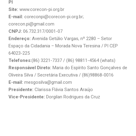
PI
Site:
www.corecon-pi.org.br
E-mail:
coreconpi@corecon-pi.org.br
;
corecon.pi@gmail.com
CNPJ:
06.732.317/0001-07
Endereço:
Avenida Getúlio Vargas, nº 2280 – Setor
Espaço da Cidadania – Morada Nova Teresina / PI CEP
64023-225
Telefones:
(86) 3221-7337 / (86) 98811-4564 (whats)
Responsável Direto:
Maria do Espírito Santo Gonçalves de
Oliveira Silva / Secretária Executiva / (86)98868-0016
E-mail:
mesgosilva@gmail.com
Presidente:
Clarissa Flávia Santos Araújo
Vice-Presidente:
Dorgilan Rodrigues da Cruz